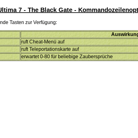
ltima 7 - The Black Gate - Kommandozeilenop
ende Tasten zur Verfügung:
Auswirkun
ruft Cheat-Menü auf
ruft Teleportationskarte auf
erwartet 0-80 für beliebige Zaubersprüche