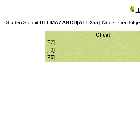
U
Starten Sie mit
ULTIMA7 ABCD[ALT-255]
. Nun stehen folg
Cheat
[F2]
[F3]
[F5]