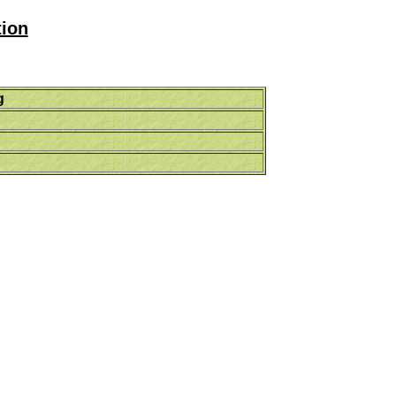
tion
g