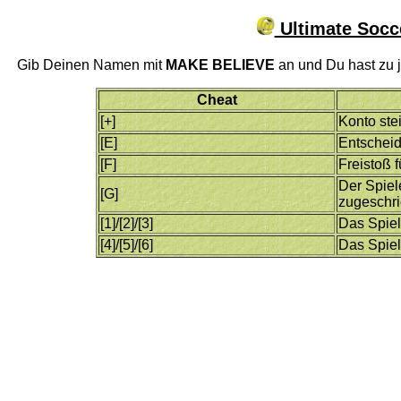
Ultimate Socc
Gib Deinen Namen mit
MAKE BELIEVE
an und Du hast zu j
Cheat
[+]
Konto ste
[E]
Entscheid
[F]
Freistoß 
Der Spiel
[G]
zugeschr
[1]/[2]/[3]
Das Spiel 
[4]/[5]/[6]
Das Spiel 