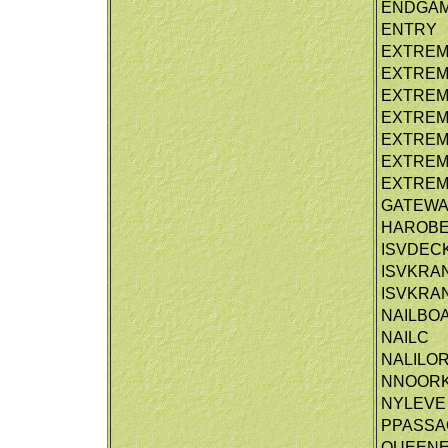
ENDGA
ENTRY
EXTRE
EXTRE
EXTRE
EXTRE
EXTRE
EXTRE
EXTREM
GATEWA
HAROB
ISVDEC
ISVKRA
ISVKRA
NAILBO
NAILC
NALILO
NNOOR
NYLEVE
PPASSA
QUEEN