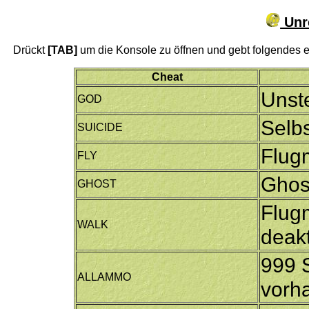
Unre
Drückt
[TAB]
um die Konsole zu öffnen und gebt folgendes e
Cheat
Unste
GOD
Selb
SUICIDE
Flug
FLY
Ghos
GHOST
Flug
WALK
deakt
999 S
ALLAMMO
vorh