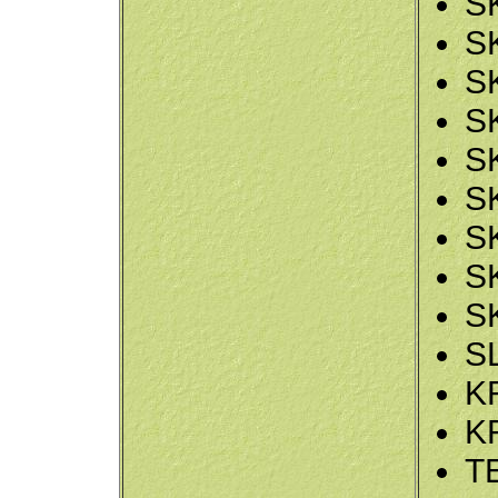
S
S
S
S
S
S
S
S
S
S
K
K
T