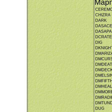
Map
CEREM
CHIZRA
DARK
DASACE
DASAPA
DCRAT
DIG
DKNIGH
DMARIZ
DMCUR
DMDEA
DMDECK
DMELSI
DMFIFT
DMHEA
DMMORB
DMRADI
DMTUN
DUG