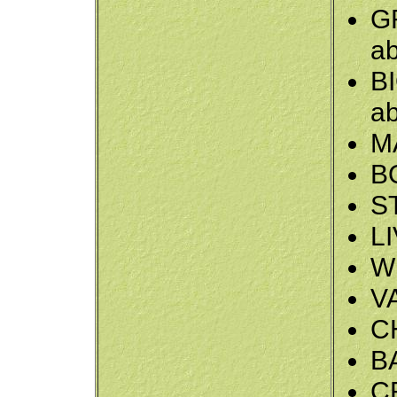
G
a
B
a
M
B
ST
LI
W
V
C
B
C