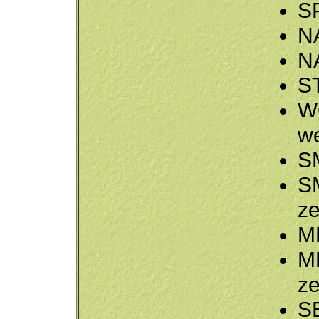
S
N
N
S
W
w
S
S
z
M
M
z
S