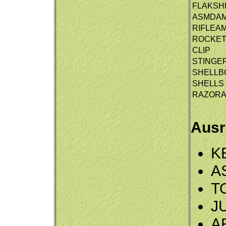
FLAKSH
ASMDA
RIFLEA
ROCKE
CLIP
STINGE
SHELLB
SHELLS
RAZOR
Ausr
K
A
T
J
A