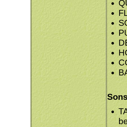
Q
F
S
P
D
H
C
B
Sons
T
be