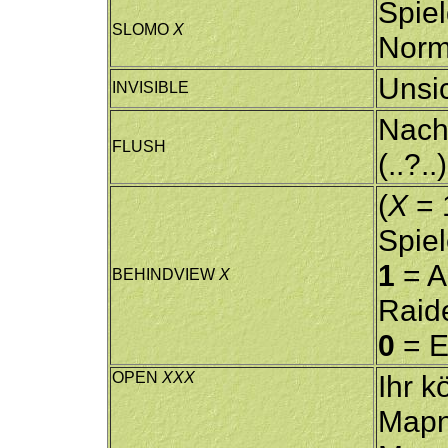
Spiel
SLOMO
X
Norma
Unsi
INVISIBLE
Nach
FLUSH
(..?..)
(
X
= 1
Spiel
1
= A
BEHINDVIEW
X
Raid
0
= E
OPEN
XXX
Ihr k
Mapn