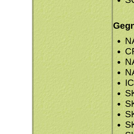
Geg
N
C
N
N
I
S
S
S
S