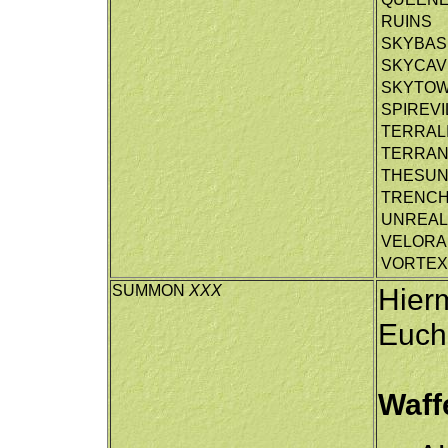
RUINS
SKYBAS
SKYCAV
SKYTO
SPIREV
TERRAL
TERRAN
THESUN
TRENC
UNREA
VELOR
VORTEX
SUMMON
XXX
Hierm
Euch
Waff