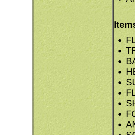
Item
F
T
B
H
S
F
S
F
A
S