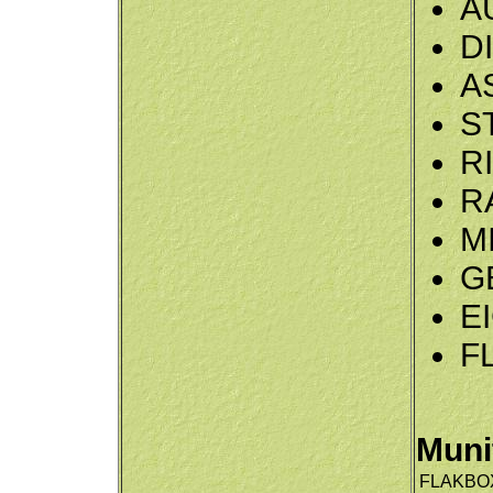
A
D
A
S
R
R
M
G
E
F
Muni
FLAKBO