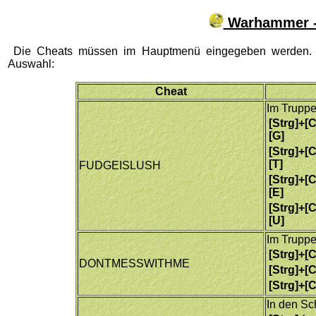
Warhammer -
Die Cheats müssen im Hauptmenü eingegeben werden. Ac
Auswahl:
Cheat
Im Truppe
[Strg]+[
[G]
[Strg]+[
[T]
FUDGEISLUSH
[Strg]+[
[E]
[Strg]+[
[U]
Im Truppe
[Strg]+[C
DONTMESSWITHME
[Strg]+[C
[Strg]+[
In den Sc