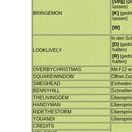
[Strg]
(ge
lassen)
BRINGEMON
[K]
(gedr
lassen)
[W]
In den Sc
[D]
(gedr
halten)
LOOKLIVELY
[R]
(gedr
halten)
OVERBYCHRISTMAS
Mit F12 w
SQUAREWINDOW
Öffnet Zo
SMEGHEAD
Einheiten
BENNYHILL
Schneller
THELIVINGGEM
Überspri
HANDYMAN
Überspri
RIDETHESTORM
Überspri
YOUANDI
Überspri
CREDITS