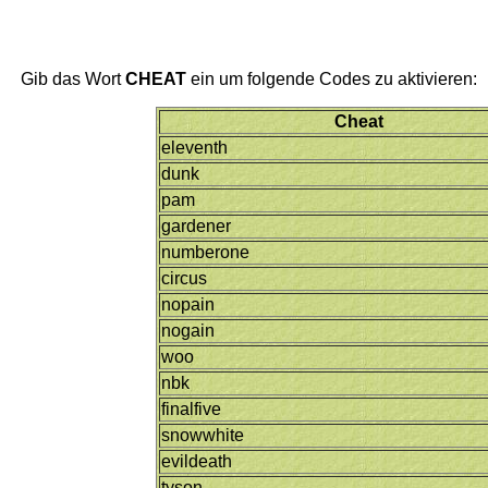
Gib das Wort
CHEAT
ein um folgende Codes zu aktivieren:
Cheat
eleventh
dunk
pam
gardener
numberone
circus
nopain
nogain
woo
nbk
finalfive
snowwhite
evildeath
tyson