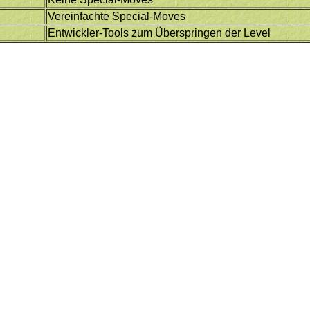
Vereinfachte Special-Moves
Entwickler-Tools zum Überspringen der Level