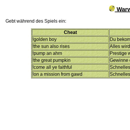
Warw
Gebt während des Spiels ein:
Cheat
!golden boy
Du bekom
!the sun also rises
Alles wird
!pump an ahrn
Prestige 
!the great pumpkin
Gewinne 
!come all ye faithful
Schnelles
!on a mission from gawd
Schnelle