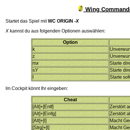
Wing Commander
Startet das Spiel mit
WC ORIGIN -
X
X
kannst du aus folgenden Optionen auswählen:
Option
k
Unverwu
z
Unverwund
m
x
Starte dir
s
Y
Starte dir
I
Starte so
Im Cockpit könnt Ihr eingeben:
Cheat
[Alt]+[Entf]
Zerstört a
[Alt]+[Einfg]
Zerstört a
[Alt]+[I]
Macht Geg
[Strg]+[I]
Macht Ge