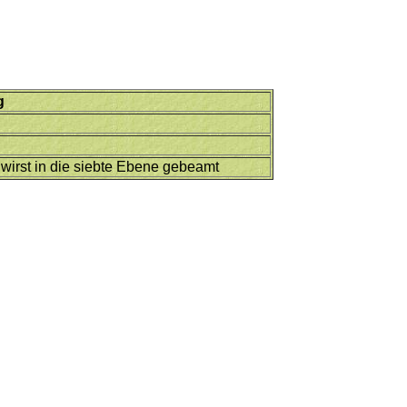
g
wirst in die siebte Ebene gebeamt