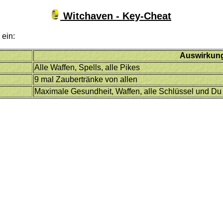
Witchaven - Key-Cheat
ein:
Auswirkun
Alle Waffen, Spells, alle Pikes
9 mal Zaubertränke von allen
Maximale Gesundheit, Waffen, alle Schlüssel und Du 