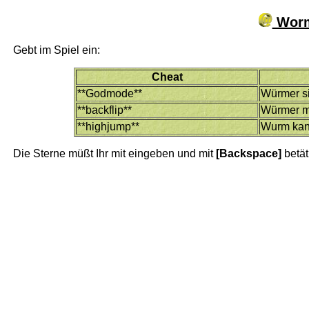
Worm
Gebt im Spiel ein:
Cheat
**Godmode**
Würmer si
**backflip**
Würmer m
**highjump**
Wurm kan
Die Sterne müßt Ihr mit eingeben und mit
[Backspace]
betät