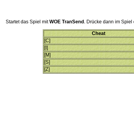
Startet das Spiel mit
WOE TranSend
. Drücke dann im Spiel
Cheat
[C]
[I]
[M]
[S]
[Z]