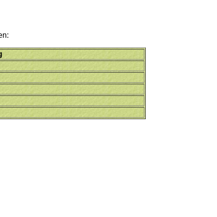
en:
g