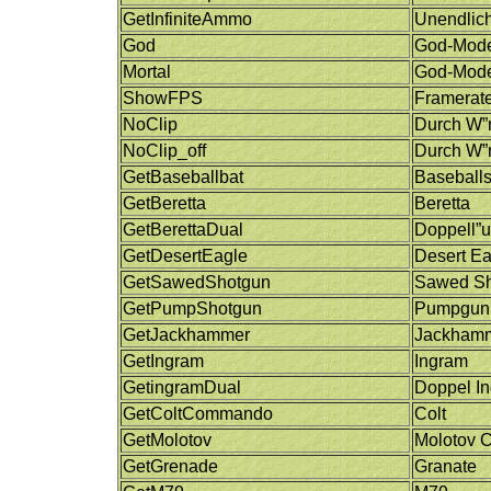
GetInfiniteAmmo
Unendlich
God
God-Mode
Mortal
God-Mode
ShowFPS
Framerat
NoClip
Durch W”n
NoClip_off
Durch W”
GetBaseballbat
Baseballs
GetBeretta
Beretta
GetBerettaDual
Doppell”u
GetDesertEagle
Desert Ea
GetSawedShotgun
Sawed S
GetPumpShotgun
Pumpgun
GetJackhammer
Jackham
GetIngram
Ingram
GetingramDual
Doppel I
GetColtCommando
Colt
GetMolotov
Molotov C
GetGrenade
Granate