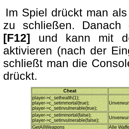
Im Spiel drückt man als
zu schließen. Danach 
[F12]
und kann mit de
aktivieren (nach der E
schließt man die Conso
drückt.
Cheat
player->c_sethealth(1);
player->c_setimmortal(true);
Unverwund
player->c_setinvulnerable(true);
player->c_setimmortal(false);
Unverwund
player->c_setinvulnerable(false);
GetAllWeapons
Alle Waff