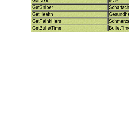
GetM79
M79
GetSniper
Scharfsc
GetHealth
Gesundhe
GetPainkillers
Schmerzst
GetBulletTime
BulletTim