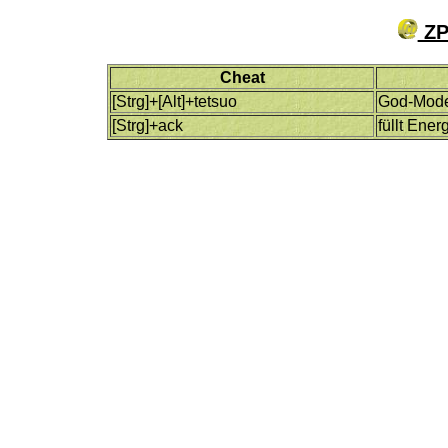
ZP
Cheat
[Strg]+[Alt]+tetsuo
God-Mod
[Strg]+ack
füllt Ener