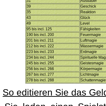
31
Ausdauer
39
Geschick
35
Reaktion
43
Glück
49
Level
95 bis incl. 125
Fähigkeiten
190 bis incl. 200
Feuermagie
201 bis incl. 211
Luftmagie
212 bis incl. 222
Wassermagie
223 bis incl. 233
Erdmagie
234 bis incl. 244
Spirituelle Mag
245 bis incl. 255
Geistesmagie
256 bis incl. 266
Körpermagie
267 bis incl. 277
Lichtmagie
278 bis incl. 288
Schattenmagie
So editieren Sie das Gel