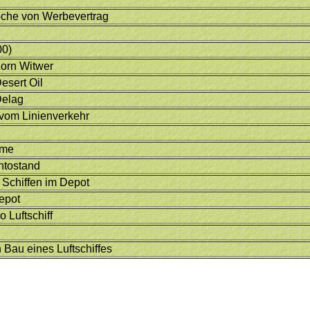
che von Werbevertrag
00)
Zorn Witwer
esert Oil
Delag
vom Linienverkehr
ame
ntostand
 Schiffen im Depot
epot
 Luftschiff
n Bau eines Luftschiffes