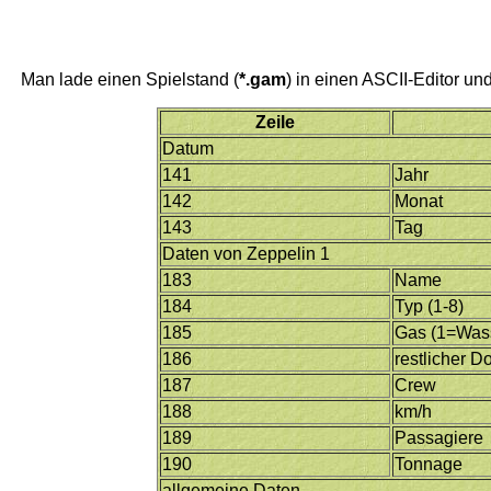
Man lade einen Spielstand (
*.gam
) in einen ASCII-Editor u
Zeile
Datum
141
Jahr
142
Monat
143
Tag
Daten von Zeppelin 1
183
Name
184
Typ (1-8)
185
Gas (1=Wass
186
restlicher D
187
Crew
188
km/h
189
Passagiere
190
Tonnage
allgemeine Daten