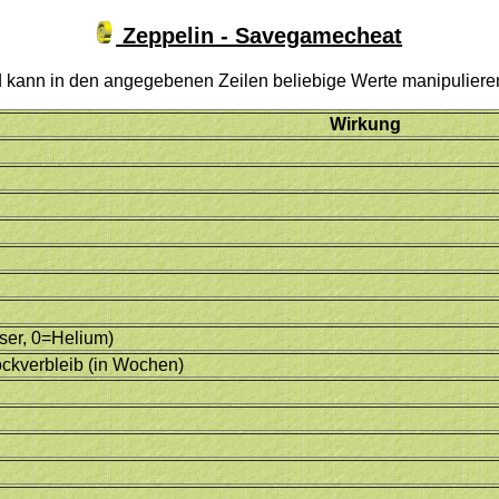
Zeppelin - Savegamecheat
nd kann in den angegebenen Zeilen beliebige Werte manipuliere
Wirkung
er, 0=Helium)
ockverbleib (in Wochen)