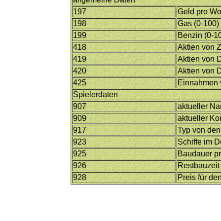
197
Geld pro Wo
198
Gas (0-100)
199
Benzin (0-1
418
Aktien von 
419
Aktien von D
420
Aktien von 
425
Einnahmen 
Spielerdaten
907
aktueller N
909
aktueller Ko
917
Typ von den
923
Schiffe im D
925
Baudauer pro
926
Restbauzeit
928
Preis für de