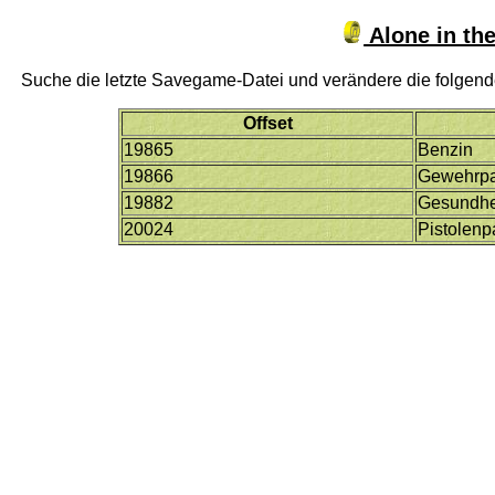
Alone in th
Suche die letzte Savegame-Datei und verändere die folgend
Offset
19865
Benzin
19866
Gewehrpa
19882
Gesundhe
20024
Pistolenp