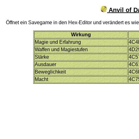
Anvil of 
Öffnet ein Savegame in den Hex-Editor und verändert es wie 
Wirkung
Magie und Erfahrung
4C4
Waffen und Magiestufen
4D2
Stärke
4C5
Ausdauer
4C6
Beweglichkeit
4C6
Macht
4C7