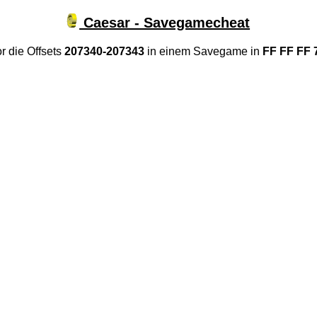
Caesar - Savegamecheat
r die Offsets
207340-207343
in einem Savegame in
FF FF FF 