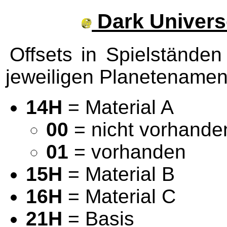
Dark Univers
Offsets in Spielstände
jeweiligen Planetenamen
14H
= Material A
00
= nicht vorhande
01
= vorhanden
15H
= Material B
16H
= Material C
21H
= Basis