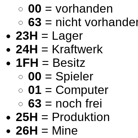
00
= vorhanden
63
= nicht vorhande
23H
= Lager
24H
= Kraftwerk
1FH
= Besitz
00
= Spieler
01
= Computer
63
= noch frei
25H
= Produktion
26H
= Mine