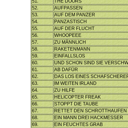
51.
THE DOORS
52.
AUFPASSEN
53.
AUF DEM PANZER
54.
PANZASTISCH
55.
AUF DER FLUCHT
56.
WHOOPEEE
57.
ZU MÄNNLICH
58.
RAKETENMANN
59.
EINFALLSLOS
60.
UND SCHON SIND SIE VERSCH
61.
AB DAFÜR
62.
DAS LOS EINES SCHAFSCHERE
63.
IM WEITEN IRLAND
64.
ZU HILFE
65.
HELICOPTER FREAK
66.
STOPPT DIE TAUBE
67.
RETTET DEN SCHROTTHAUFEN
68.
EIN MANN DREI HACKMESSER
69.
EIN FEUCHTES GRAB