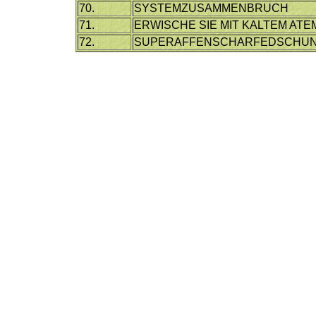
70.
SYSTEMZUSAMMENBRUCH
71.
ERWISCHE SIE MIT KALTEM ATE
72.
SUPERAFFENSCHARFEDSCHUN