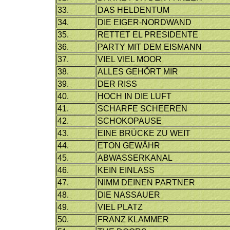
33.
DAS HELDENTUM
34.
DIE EIGER-NORDWAND
35.
RETTET EL PRESIDENTE
36.
PARTY MIT DEM EISMANN
37.
VIEL VIEL MOOR
38.
ALLES GEHÖRT MIR
39.
DER RISS
40.
HOCH IN DIE LUFT
41.
SCHARFE SCHEEREN
42.
SCHOKOPAUSE
43.
EINE BRÜCKE ZU WEIT
44.
ETON GEWÄHR
45.
ABWASSERKANAL
46.
KEIN EINLASS
47.
NIMM DEINEN PARTNER
48.
DIE NASSAUER
49.
VIEL PLATZ
50.
FRANZ KLAMMER