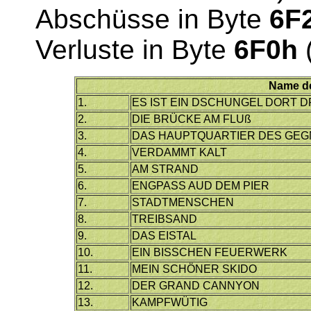
Abschüsse in Byte
6F
Verluste in Byte
6F0h
Name d
1.
ES IST EIN DSCHUNGEL DORT 
2.
DIE BRÜCKE AM FLUß
3.
DAS HAUPTQUARTIER DES GE
4.
VERDAMMT KALT
5.
AM STRAND
6.
ENGPASS AUD DEM PIER
7.
STADTMENSCHEN
8.
TREIBSAND
9.
DAS EISTAL
10.
EIN BISSCHEN FEUERWERK
11.
MEIN SCHÖNER SKIDO
12.
DER GRAND CANNYON
13.
KAMPFWÜTIG