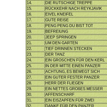
14.
DIE RUTSCHIGE TREPPE
15.
RÜCKKEHR NACH REYKJAVIK
16.
EIVEL KNEIFEL
17.
GUTE REISE
18.
PENG PENG DU BIST TOT
19.
BEFREIUNG
20.
JEEP SPRINGEN
21.
UM DEN GARTEN
22.
TIEF DRINNEN STECKEN
23.
DER TANZ
24.
EIN GROSCHEN FÜR DEN KERL
25.
IN DER MITTE EINEN PANZER
26.
ACHTUNG, ES BEWEGT SICH
27.
EIN GUTER FESTER PANZER
28.
HERR DER FLIEGEN
29.
EIN NETTES GROßES MESSER
30.
AFFENSCHARF
31.
EIN EISZAPFEN FÜR ZWEI
32.
DANKE FÜR DEN PANZER