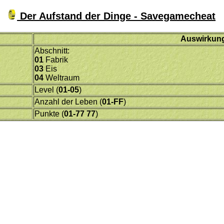
Der Aufstand der Dinge - Savegamecheat
Auswirkun
Abschnitt:
01
Fabrik
03
Eis
04
Weltraum
Level (
01-05
)
Anzahl der Leben (
01-FF
)
Punkte (
01-77 77
)