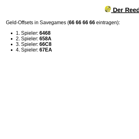
Der Reed
Geld-Offsets in Savegames (
66 66 66 66
eintragen):
1. Spieler:
6468
2. Spieler:
658A
3. Spieler:
66C8
4. Spieler:
67EA