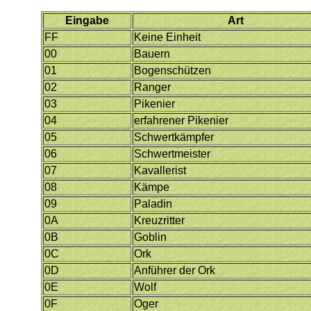
Eingabe
Art
FF
Keine Einheit
00
Bauern
01
Bogenschützen
02
Ranger
03
Pikenier
04
erfahrener Pikenier
05
Schwertkämpfer
06
Schwertmeister
07
Kavallerist
08
Kämpe
09
Paladin
0A
Kreuzritter
0B
Goblin
0C
Ork
0D
Anführer der Ork
0E
Wolf
0F
Oger