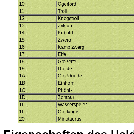
10
Ogerlord
11
Troll
12
Kriegstroll
13
Zyklop
14
Kobold
15
Zwerg
16
Kampfzwerg
17
Elfe
18
Großelfe
19
Druide
1A
Großdruide
1B
Einhorn
1C
Phönix
1D
Zentaur
1E
Wasserspeier
1F
Greifvogel
20
Minotaurus