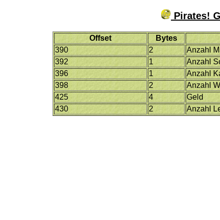
Pirates! 
Offset
Bytes
390
2
Anzahl M
392
1
Anzahl S
396
1
Anzahl 
398
2
Anzahl W
425
4
Geld
430
2
Anzahl L