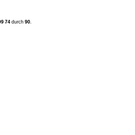
09 74
durch
90
.