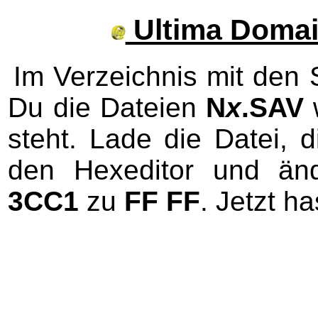
Ultima Domai
Im Verzeichnis mit den 
Du die Dateien
N
x
.SAV
steht. Lade die Datei, 
den Hexeditor und än
3CC1
zu
FF FF
. Jetzt h