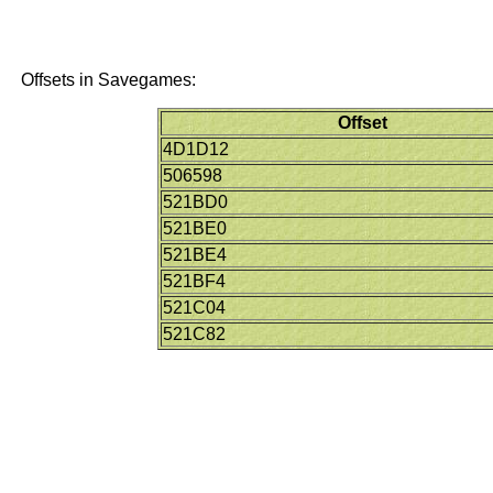
Offsets in Savegames:
Offset
4D1D12
506598
521BD0
521BE0
521BE4
521BF4
521C04
521C82