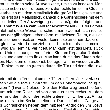
benutzt er dann seine Ausweiskarte, um es zu knacken. Man
latte neben der Tür benutzen, die rechts hinten im Club im
e bearbeiten mit dem Metallstück die große Umzugskiste und
 und erst das Metallstück, danach die Gartenschere mit dem
leise teilen. Der Abzweigung nach schräg oben folgt er und
er ausnahmsweise kein Fahrscheinkontrolleur). Da das große
uchtet auf diese Weise marschiert man zweimal nach rechts.
 uns der glibbrigen Lebensform im nächsten Raum, die sich
gelsteinen einsetzen. Foster kommt so an einen Backstein.
ck gleich wieder herausziehen und nach rechts entkommen,
ird am Terminal veringert. Man kann jetzt das Metallstück
rer Untersuchung eienen freien Slot am Reparatur-Roboter;
inks und dann nach links. Man kann durch das Gitter in den
n. Nachdem er zurück ist, befragen wir ihn wieder zu allen
 Tankraum trauen (rechts, durch die Tür und dann die linke
te mit dem Terminal um die Tür zu öffnen. Jetzt verlassen
zen Sie die rote Link-Karte um den Cyberspaceausflug zu
Zorn" (Inventar) blasen Sie den Ritter weg anschließend
aum mit dem Ritter und von dort aus nach rechts. Mit dem
r und dann durch die rechte untere Tür. Er benutzt Anitas
us die sich im Becken befinden. Dann sofort die Zange auf
 das Schränkchen neben dem mittleren Androiden um Joeys
tup-Programm. Nachdem Joey in der Gestalt des Androiden