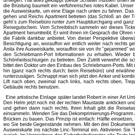
umlegen. Hat alles geklappt (beide Schalter müssen unten s
die Brüstung baumelt ein verführerisches rotes Kabel. Unser 
die Ausweiskarte, um eine Etage nach unten zu fahren. Das
gehen und Reichs Apartment betreten (das Schloß an der Tür m
geht`s zum Reisebüro runter zum Hauptdurchgang und ganz nac
Reisegutschein. Vom Schreibtisch sammeln wir dieses Tic
Apartment herumtreibt. Er wird ihnen im Gesprach die Ohren v
die Fabrik dankbar anbietet. Von dieser Perspektive überwäl
Besichtigung an, woraufhin wir entlich weiter nach rechts ge
Anita ihre Ausweiskarte, woraufhin sie von ihr "gejammed" wi
den Schriebmann-Port Informationen zu erhalten. Wieder b
Schönheitsschiurgen zu betreten. Den Zutritt verwehrt die sc
bittet den Doktor um den Einbau des Schriebmann-Ports. Mit d
hin (ganz nach rechts durch; beim Reisebüro) und erwähnen
runterzusägen. Schnappt man sich jetzt den Anker und kombi
Lift nach oben, zweimal nach links, nach rechts oben, T
Gebäude rechts benutzen.
Eine artistische Einlage später landet Robert in einer Art 
Den Helm jetzt noch mit der rechten Maustaste anklicken un
und gehen dann nach rechts. Ihren Inhalt gibt die Reiset
einsammeln. Wenden Sie das Dekomprimierungs-Programm aus
Brücken zu bauen. Das Prinzip ist einfach: Hälfte einsetze
wo Sie beide Gegenstände nehmen. Mit den drei Dokumenten i
Ausweiskarte ins nächste Linc-Terminal ein. Aktivieren Sie 