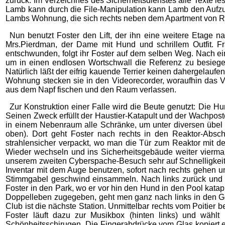
zurück. Im Verzeichnes des Sicherheitsdienstes alle Texte les
Lamb kann durch die File-Manipulation kann Lamb den Aufzug n
Lambs Wohnung, die sich rechts neben dem Apartment von Rei
Nun benutzt Foster den Lift, der ihn eine weitere Etage na
Mrs.Pierdman, der Dame mit Hund und schrillem Outfit. F
entschwunden, folgt ihr Foster auf dem selben Weg. Nach ei
um in einen endlosen Wortschwall die Referenz zu besiege
Natürlich läßt der eifrig kauende Terrier keinen dahergela
Wohnung stecken sie in den Videorecorder, woraufhin das Vi
aus dem Napf fischen und den Raum verlassen.
Zur Konstruktion einer Falle wird die Beute genutzt: Die 
Seinen Zweck erfüllt der Haustier-Katapult und der Wachposte
in einem Nebenraum alle Schränke, um unter diversen übel z
oben). Dort geht Foster nach rechts in den Reaktor-Absc
strahlensicher verpackt, wo man die Tür zum Reaktor mit d
Wieder wechseln und ins Sicherheitsgebäude weiter viermal
unserem zweiten Cyberspache-Besuch sehr auf Schnelligkeit
Inventar mit dem Auge benutzen, sofort nach rechts gehen 
Stimmgabel geschwind einsammeln. Nach links zurück und d
Foster in den Park, wo er vor hin den Hund in den Pool katapu
Doppelleben zugegeben, geht men ganz nach links in den Geri
Club ist die nächste Station. Unmittelbar rechts vom Poitier
Foster läuft dazu zur Musikbox (hinten links) und wähl
Schönheitsschirugen. Die Fingerabdrücke vom Glas kopiert er 