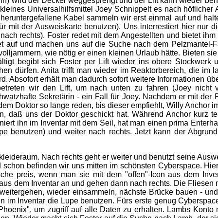
ein) wird der Deckel weggesprengt und der Lift kann wieder b
kleines Universalhilfsmittel Joey Schnippelt es nach höflicher
 heruntergefallene Kabel sammeln wir erst einmal auf und hal
it der Ausweiskarte benutzen). Uns interrestiert hier nur die 
h rechts). Foster redet mit dem Angestellten und bietet ihm d
ket auf und machen uns auf die Suche nach dem Pelzmantel-F
olljammern, wie nötig er einen kleinen Urlaub hätte. Bieten si
tigt begibt sich Foster per Lift wieder ins obere Stockwerk u
hen dürfen. Anita trifft man wieder im Reaktorbereich, die im 
rd. Absofort erhält man dadurch sofort weitere Informationen ü
etreten wir den Lift, um nach unten zu fahren (Joey nicht 
hwatzhafte Sekretärin - ein Fall für Joey. Nachdem er mit der 
em Doktor so lange reden, bis dieser empfiehlt, Willy Anchor i
, daß uns der Doktor geschickt hat. Während Anchor kurz tele
niert ihn im Inventar mit dem Seil, hat man einen prima Enter
reppe benutzen) und weiter nach rechts. Jetzt kann der Abg
Umkleideraum. Nach rechts geht er weiter und benutzt seine Aus
d schon befinden wir uns mitten im schönsten Cyberspace. Hier
asche preis, wenn man sie mit dem "offen"-Icon aus dem Inve
 dem Inventar an und gehen dann nach rechts. Die Fliesen m
n, weitergehen, wieder einsammeln, nächste Brücke bauen - un
m Inventar die Lupe benutzen. Fürs erste genug Cyberspace - 
"Phoenix", um zugriff auf alle Daten zu erhalten. Lambs Konto