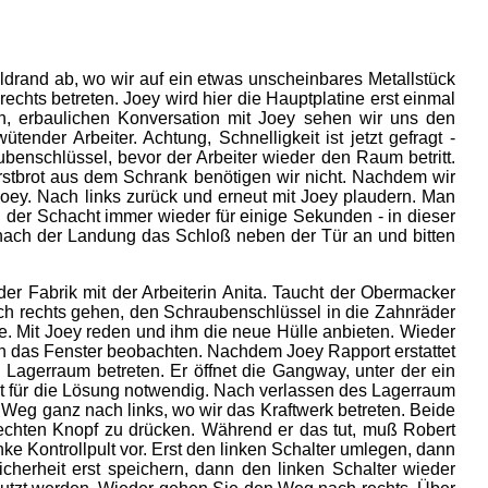
drand ab, wo wir auf ein etwas unscheinbares Metallstück
chts betreten. Joey wird hier die Hauptplatine erst einmal
nen, erbaulichen Konversation mit Joey sehen wir uns den
nder Arbeiter. Achtung, Schnelligkeit ist jetzt gefragt -
enschlüssel, bevor der Arbeiter wieder den Raum betritt.
Wurstbrot aus dem Schrank benötigen wir nicht. Nachdem wir
oey. Nach links zurück und erneut mit Joey plaudern. Man
h der Schacht immer wieder für einige Sekunden - in dieser
h nach der Landung das Schloß neben der Tür an und bitten
r Fabrik mit der Arbeiterin Anita. Taucht der Obermacker
ch rechts gehen, den Schraubenschlüssel in die Zahnräder
. Mit Joey reden und ihm die neue Hülle anbieten. Wieder
ch das Fenster beobachten. Nachdem Joey Rapport erstattet
n Lagerraum betreten. Er öffnet die Gangway, unter der ein
ht für die Lösung notwendig. Nach verlassen des Lagerraum
 Weg ganz nach links, wo wir das Kraftwerk betreten. Beide
rechten Knopf zu drücken. Während er das tut, muß Robert
ke Kontrollpult vor. Erst den linken Schalter umlegen, dann
cherheit erst speichern, dann den linken Schalter wieder