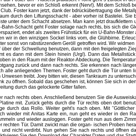
nsehen, bevor er ein Schloß erkennt (Nerv!). Mit dem Schloß 
ub. Foster kann jetzt, dank der bdrückübertragung die Metallp
rraum durch den Liftungsschacht - aber vorher ist Bastelei. Si
iste unter dem Schacht absetzen. Man kann jetzt draufklettern
U-Bahn-Schacht geht Foster solage nach rechts, bis sich die G
terspaziert, endet als zweites Frühstück für ein U-Bahn-Monst
ren wir in den winzigen Sockel links vom, die Glühbirne. Erle
ter sonst von rabstürzendem Geröll getroffen wird. Wir widmen
f über der Schwellung benutzen, dann mit den freigelegten Zie
mmt es dann mit dem Stein hinein (Urg!). Dann das Metallstü
 oben in den Raum mit der Reaktor-Abdeckung. Die Temperatur w
uptgang zurück und dann nach rechts. Sie erkennen nach länge
rch alle anliegenden Themen. Foster geht durch die Tür unten l
Unwesen treibt. Joey bitten wir, diesen Tankraum zu untersuche
nk zu öffnen. Sobald das geschehen ist, können Sie sich in den
itung durch das gelockerte Gitter fallen.
er nach rechts oben. Anschließend benutzen Sie die Ausweiskar
ine mit. Zurück gehts durch die Tür rechts oben dort benut
 durch das Rollo. Weiter geht's nach oben. Mit "Göttlicher 
ch wieder mit Anitas Karte ein, nun geht es wieder in den R
ufsammeln und wieder ausloggen. Foster geht nun aus dem Zimme
r rechten Tür. Damit zwickt man die organ- ischen Proben hera
rd und nicht verdirbt. Nun gehen Sie nach rechts und öffnen
ktivieren Sie den Download der Charakter Daten und das Star