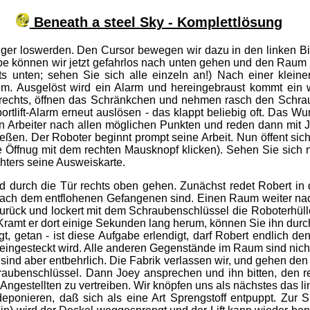
Beneath a steel Sky - Komplettlösung
ger loswerden. Den Cursor bewegen wir dazu in den linken Bil
e können wir jetzt gefahrlos nach unten gehen und den Raum re
chts unten; sehen Sie sich alle einzeln an!) Nach einer klei
m. Ausgelöst wird ein Alarm und hereingebraust kommt ein wüte
rechts, öffnen das Schränkchen und nehmen rasch den Schraub
ortlift-Alarm erneut auslösen - das klappt beliebig oft. Das 
n Arbeiter nach allen möglichen Punkten und reden dann mit J
eßen. Der Roboter beginnt prompt seine Arbeit. Nun öffent sic
die Öffnug mit dem rechten Mausknopf klicken). Sehen Sie sic
hters seine Ausweiskarte.
durch die Tür rechts oben gehen. Zunächst redet Robert in de
 nach dem entflohenen Gefangenen sind. Einen Raum weiter na
rück und lockert mit dem Schraubenschlüssel die Roboterhülle
 Kramt er dort einige Sekunden lang herum, können Sie ihn dur
, getan - ist diese Aufgabe erlendigt, darf Robert endlich de
h eingesteckt wird. Alle anderen Gegenstände im Raum sind nic
sind aber entbehrlich. Die Fabrik verlassen wir, und gehen den
chraubenschlüssel. Dann Joey ansprechen und ihn bitten, den 
ngestellten zu vertreiben. Wir knöpfen uns als nächstes das lin
ponieren, daß sich als eine Art Sprengstoff entpuppt. Zur Si