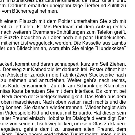
 im Dunstkreis des Lifts herumtreibt, der nach unten führt.
n. Dadurch erhält der uneigennützige Tierfreund Zutritt zu
te vom Bücherregal nehmen.
ch einem Plausch mit dem Poitier unterhalten Sie sich mit
nt zu erhalten. Ist Mrs.Pierdman mit dem Aufzug rechts
n nach weiteren Overmann-Enthüllungen zum Telefon greift,
ste Puzzle brauchen wir aber noch ein paar Hundekuchen.
 mit einer List weggelockt werden. Die Kassette aus Lambs
rier den Bildschirm an, woraufhin Sie einige "Hundekekse"
wackerlt kommt und daran schnuppert, kurz am Seil Ziehen.
er Weg zur Kathedrale ist dadurch frei: Foster öffnet hier
inen Abstecher zurück in die Fabrik (Zwei Stockwerke nach
g zu nehmen und anzuziehen. Weiter geht's nach rechts,
itas Karte einsammeln. Zurück, am Schrank die Klamotten
nitas Karte benutzen Sie mit dem Interface. Es kommt bei
s Reduzieren der Spielgeschwindigkeit. Das Rollo aus dem
oben marschieren. Nach oben weiter, nach rechts und die
g können Sie danach wieder trennen. Wieder begibt sich
dem Videospiele-Kid und erneut mit Enuardo. Hat dieser sein
lter Freund einfach Hobbins im Dialogfeld verteidigt. Der
e kurz von seinem Tisch weglocken, um sein Glas zu klauen.
 ergattern, geht`s damit zu unserem alten Freund, dem
Park. Diese enorm verdächtige Tür ist rechts unten, die in