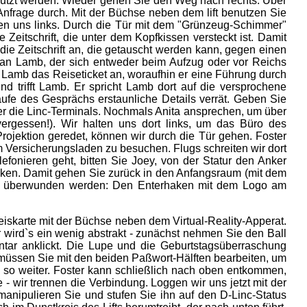
enutzt werden. Wieder gehen Sie den Weg nach rechts. Über
 Anfrage durch. Mit der Büchse neben dem lift benutzen Sie
ten uns links. Durch die Tür mit dem "Grünzeug-Schimmer"
Zeitschrift, die unter dem Kopfkissen versteckt ist. Damit
ie Zeitschrift an, die getauscht werden kann, gegen einen
an Lamb, der sich entweder beim Aufzug oder vor Reichs
e Lamb das Reiseticket an, woraufhin er eine Führung durch
nd trifft Lamb. Er spricht Lamb dort auf die versprochene
laufe des Gesprächs erstaunliche Details verrät. Geben Sie
ber die Linc-Terminals. Nochmals Anita ansprechen, um über
vergessen!). Wir halten uns dort links, um das Büro des
Projektion geredet, können wir durch die Tür gehen. Foster
m Versicherungsladen zu besuchen. Flugs schreiten wir dort
fonieren geht, bitten Sie Joey, von der Statur den Anker
haken. Damit gehen Sie zurück in den Anfangsraum (mit dem
rund überwunden werden: Den Enterhaken mit dem Logo am
weiskarte mit der Büchse neben dem Virtual-Reality-Apperat.
 wird`s ein wenig abstrakt - zunächst nehmen Sie den Ball
ntar anklickt. Die Lupe und die Geburtstagsüberraschung
üssen Sie mit den beiden Paßwort-Hälften bearbeiten, um
d so weiter. Foster kann schließlich nach oben entkommen,
wir trennen die Verbindung. Loggen wir uns jetzt mit der
 manipulieren Sie und stufen Sie ihn auf den D-Linc-Status