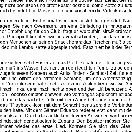
en. Wieder macht sich Foster auf die Suche nach Lamb, der sich
icht benutzen und bittet Foster deshalb, seine Katze zu fütter
ch befindet. Die Mieze füttern und vor allem die Videokasset
ch unten führt. Erst einmal wird hier ausführlich geredet: Na
ragen Sie nach Overmann, um eine Einladung in ihr Apartme
ner Empfehlung für den Club, fragt er, woraufhin Mrs.Pierdma
ln. Prinzipiell könnten wir uns verabschieden, Für das näch
ufenden Menschen an seinen Snack heran; das Tierchen muß also
deo mit Lambs Katze abgespielt wird. Fasziniert bellt der Ter
Hundekuchen setzt Foster auf das Brett. Sobald der Hund ange
n muß ins Wasser hechten, um den feuchten Terrier zu bergen. D
ugerichteten Körpern auch Anita finden - Schluck! Zeit für e
hnitt und öffnet den mittleren Schrank, um den Arbeitsanzu
em Computerterminal öffnet. Rein zum Reaktorkern, wo wir An
 nach links, dann nach rechts oben und den Lift benutzen). A
 an - ebenso empfehlenswert, wie vorheriges Speichern ist da
und auch das nächste Rollo mit dem Auge behandeln und nach 
as "Playback"-Icon mit dem Schacht benutzen; die Verbindun
ltiert hatte. Mit dem Gärtner Eduardo redet er erst, dann mit 
chtssaal. Durch das anklicken cleverer Antworten wird unser a
 befindet sich der gut getarnte Zugang. Den Besitzer müssen Si
t immer wieder das erste Lied. Konnten Sie sich das Glas
auf Foster um - Äußerst praktisch. Promt geht`s zurück in den 