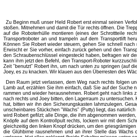
Zu Beginn muß unser Held Robert erst einmal seinen Verfol
stoßen. Mitnehmen und damit die Tür rechts öffnen. Die Trepp
auf die Roboterhülle montieren (eines der Schrottteile re
Transportroboter an und trampeln auf dem Transportlift heru
Können Sie Robert wieder steuern, gehen Sie schnell nach 
Erwischt er Sie vorher, einfach zurück gehen und den Transp
den Schraubenschlüssel eingesteckt haben, befragen wir de
kann ihm jetzt den Befehl, den Transport-Roboter kurzzuschli
Zeit "benutzt" Robert ihn, um nach unten zu springen (auf 
Joey, es zu knacken. Wir klauen aus den Überresten des Wäc
Den Raum jetzt verlassen, dem Weg nach rechts folgen und 
Lamb auf, erzählen Sie ihm einfach, daß Sie auf der Suche
rammen und wieder herausnehmen. Robert geht nach links zu
nach rechts und Joey bitten, den Lagerraum zu untersuchen.
hat, bitten wir ihn den Sicherungskasten lahmzulegen. Gesagt
unscheinbares Stückchen "Wachs" (Putty) liegt, das natürlic
wird Robert gefilzt; alle Dinge, die ihm abgenommen werden, 
Knöpfe auf dem Kontrollpult rechts, lockern wir mit dem S
gleichzeitig den linken Knopf drücken, um den griesgrämigen A
die Glühbirne rausnehmen und an ihrer Stelle das Wachs de