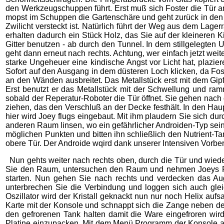
den Werkzeugschuppen führt. Erst muß sich Foster die Tür a
mopst im Schuppen die Gartenschäre und geht zurück in den Cl
Zwilicht versteckt ist. Natürlich führt der Weg aus dem Lage
erhalten dadurch ein Stück Holz, das Sie auf der kleineren K
Gitter benutzen - ab durch den Tunnel. In dem stillgelegten 
geht dann erneut nach rechts. Achtung, wer einfach jetzt wei
starke Ungeheuer eine kindische Angst vor Licht hat, plazie
Sofort auf den Ausgang in dem düsteren Loch klicken, da Fos
an den Wänden ausbreitet. Das Metallstück erst mit dem Gip
Erst benutzt er das Metallstück mit der Schwellung und ra
sobald der Reperatur-Roboter die Tür öffnet. Sie gehen nach
ziehen, das den Verschluß an der Decke festhält. In den Ha
hier wird Joey flugs eingebaut. Mit ihm plaudern Sie sich du
anderen Raum linsen, wo ein gefährlicher Androiden-Typ sein 
möglichen Punkten und bitten ihn schließlich den Nutrient-Ta
obere Tür. Der Androide wqird dank unserer Intensiven Vorbere
Nun gehts weiter nach rechts oben, durch die Tür und wied
Sie den Raum, untersuchen den Raum und nehmen Joeys Plat
starten. Nun gehen Sie nach rechts und verdecken das Auge
unterbrechen Sie die Verbindung und loggen sich auch glei
Oszillator wird der Kristall geknackt nun nur noch Helix a
Karte mit der Konsole und schnappt sich die Zange neben de
den gefrorenen Tank halten damit die Ware eingefroren wi
Platine einzupacken. Mit dem Menü Programm der Konsole a