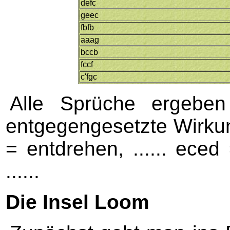
defc
geec
fbfb
aaag
bccb
fccf
c'fgc
Alle Sprüche ergeben
entgegengesetzte Wirkung
= entdrehen, ...... eced
......
Die Insel Loom