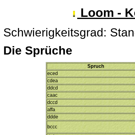
Loom - K
Schwierigkeitsgrad: Sta
Die Sprüche
Spruch
eced
cdea
ddcd
caac
dccd
affa
ddde
bccc