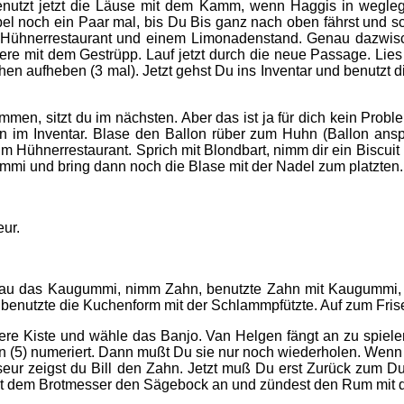
nutzt jetzt die Läuse mit dem Kamm, wenn Haggis in wegleg
 noch ein Paar mal, bis Du Bis ganz nach oben fährst und sch
en Hühnerrestaurant und einem Limonadenstand. Genau dazwis
ere mit dem Gestrüpp. Lauf jetzt durch die neue Passage. Lies
en aufheben (3 mal). Jetzt gehst Du ins Inventar und benutzt 
en, sitzt du im nächsten. Aber das ist ja für dich kein Probl
in im Inventar. Blase den Ballon rüber zum Huhn (Ballon anspr
tzt im Hühnerrestaurant. Sprich mit Blondbart, nimm dir ein Bisc
mmi und bring dann noch die Blase mit der Nadel zum platzten.
ur.
 kau das Kaugummi, nimm Zahn, benutzte Zahn mit Kaugummi, 
enutzte die Kuchenform mit der Schlammpfützte. Auf zum Frise
lere Kiste und wähle das Banjo. Van Helgen fängt an zu spiel
ten (5) numeriert. Dann mußt Du sie nur noch wiederholen. Wen
seur zeigst du Bill den Zahn. Jetzt muß Du erst Zurück zum Du
mit dem Brotmesser den Sägebock an und zündest den Rum mit 