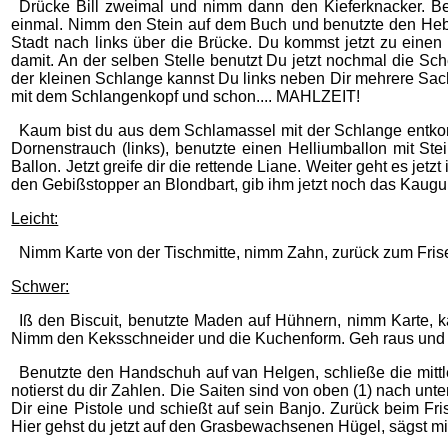
Drücke Bill zweimal und nimm dann den Kieferknacker. Be
einmal. Nimm den Stein auf dem Buch und benutzte den Hebel
Stadt nach links über die Brücke. Du kommst jetzt zu ein
damit. An der selben Stelle benutzt Du jetzt nochmal die Sch
der kleinen Schlange kannst Du links neben Dir mehrere Sach
mit dem Schlangenkopf und schon.... MAHLZEIT!
Kaum bist du aus dem Schlamassel mit der Schlange entkomm
Dornenstrauch (links), benutzte einen Helliumballon mit Ste
Ballon. Jetzt greife dir die rettende Liane. Weiter geht es je
den Gebißstopper an Blondbart, gib ihm jetzt noch das Kaugu
Leicht:
Nimm Karte von der Tischmitte, nimm Zahn, zurück zum Frise
Schwer:
Iß den Biscuit, benutzte Maden auf Hühnern, nimm Karte,
Nimm den Keksschneider und die Kuchenform. Geh raus und b
Benutzte den Handschuh auf van Helgen, schließe die mitt
notierst du dir Zahlen. Die Saiten sind von oben (1) nach un
Dir eine Pistole und schießt auf sein Banjo. Zurück beim Fri
Hier gehst du jetzt auf den Grasbewachsenen Hügel, sägst 