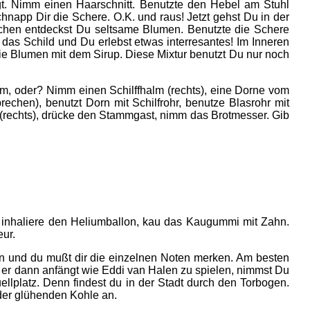
t. Nimm einen Haarschnitt. Benutzte den Hebel am Stuhl
napp Dir die Schere. O.K. und raus! Jetzt gehst Du in der
chen entdeckst Du seltsame Blumen. Benutzte die Schere
 das Schild und Du erlebst etwas interresantes! Im Inneren
die Blumen mit dem Sirup. Diese Mixtur benutzt Du nur noch
em, oder? Nimm einen Schilffhalm (rechts), eine Dorne vom
echen), benutzt Dorn mit Schilfrohr, benutze Blasrohr mit
uit (rechts), drücke den Stammgast, nimm das Brotmesser. Gib
inhaliere den Heliumballon, kau das Kaugummi mit Zahn.
ur.
en und du mußt dir die einzelnen Noten merken. Am besten
n er dann anfängt wie Eddi van Halen zu spielen, nimmst Du
ellplatz. Denn findest du in der Stadt durch den Torbogen.
der glühenden Kohle an.