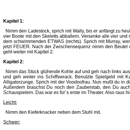
Kapitel 1:
Nimm den Ladestock, sprich mit Wally, bis er anfängt zu he
vier Boote mit den Skeletts abballern. Versenke alle vier un
dem schwimmenden ETWAS (rechts). Sprich mit Murray, wenn 
jetzt FEUER. Nach der Zwischensequenz nimm den Beutel und
geht weiter mit Kapitel 2.
Kapitel 2:
Nimm das Stück glühende Kohle auf und geh nach links aus dem
und geh weiter ins Schiffswrack. Benutzte Spielgeld mit
Alligatorzunge. Sprich mit der Voodoofrau. Nun mußt du in
Außerdem brauchst Du noch den Zauberstab, den Du auch s
Schauspielern. Das war es für`s erste im Theater. Also raus hi
Leicht:
Nimm den Kieferknacker neben dem Stuhl mit.
Schwer: