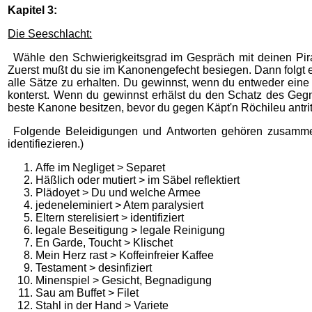
Kapitel 3:
Die Seeschlacht:
Wähle den Schwierigkeitsgrad im Gespräch mit deinen Pirat
Zuerst mußt du sie im Kanonengefecht besiegen. Dann folgt
alle Sätze zu erhalten. Du gewinnst, wenn du entweder eine
konterst. Wenn du gewinnst erhälst du den Schatz des Geg
beste Kanone besitzen, bevor du gegen Käpt'n Röchileu antritt
Folgende Beleidigungen und Antworten gehören zusammen:
identifiezieren.)
Affe im Negliget > Separet
Häßlich oder mutiert > im Säbel reflektiert
Plädoyet > Du und welche Armee
jedeneleminiert > Atem paralysiert
Eltern sterelisiert > identifiziert
legale Beseitigung > legale Reinigung
En Garde, Toucht > Klischet
Mein Herz rast > Koffeinfreier Kaffee
Testament > desinfiziert
Minenspiel > Gesicht, Begnadigung
Sau am Buffet > Filet
Stahl in der Hand > Variete