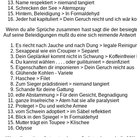
Name respektiert > niemand tangiert
Schrecken der See > Atemspray
Hintern, Beleidigung > In Formaldehyd
Jeder hat kapituliert > Dein Geruch reicht und ich wär kol
Wenn du alle Sprüche zusammen hast sagt die der besiegte
Auf seine Beleidigungen mußt du eine sich reimende Antwort
Es riecht nach Jauche und nach Dung > legale Reinigu
Sexappeal wie ein Croupier > Separet
Dein Geplänkel kommt nicht in Schwung > Koffeinfreier
Du kannst wählen . . . . oder guilituiniert > desinfiziert
Eigenschaften dir imponieren > Dein Geruch reicht aus
Glühende Kohlen - Variete
Haschee > Filet
Zum Sieger prädistiniert > niemand tangiert
Schande für deine Gattung
edle Abstammung > Für dein Gesicht, Begnadigung
ganze Inselreiche > Atem hat sie alle paralysiert
Proteget > Du und welche Armee
vom Schwein adoptiert > im Säbel reflektiert
Blick in den Spiegel > In Formaldehyd
Mutter trägt ein Toupee > Klischee
Odysse