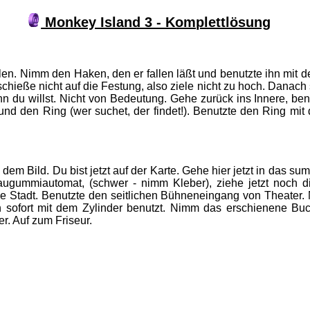
Monkey Island 3 - Komplettlösung
ulen. Nimm den Haken, den er fallen läßt und benutzte ihn mit 
d schieße nicht auf die Festung, also ziele nicht zu hoch. Dan
du willst. Nicht von Bedeutung. Gehe zurück ins Innere, ben
 den Ring (wer suchet, der findet!). Benutzte den Ring mit 
 Bild. Du bist jetzt auf der Karte. Gehe hier jetzt in das sump
 Kaugummiautomat, (schwer - nimm Kleber), ziehe jetzt noc
 die Stadt. Benutzte den seitlichen Bühneneingang von Theat
ofort mit dem Zylinder benutzt. Nimm das erschienene Buch
er. Auf zum Friseur.