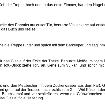
Geh die Treppe hoch und in das erste Zimmer, hau den Nage
ite des Portraits auf erster Tür, benutzte Visitenkarte auf entfe
 das Buch uns lies es.
 die Treppe runter und sprich mit dem Barkeeper und sag ihm d
r das Glas auf der Ecke der Theke. Benutzte Meißel mit dem D
 Tofu-Block ziehe Tofu an. Gehe zum Vulkan, und sprich mit 
as und den Meßbecher mit dem Zuckerwasser aus dem Faß. Ge
l und gehe auf der Terasse nach rechts zum Grill. Wirf Käse in 
en Baumstumpf und ver schließe es, wenn die Glühwürmchen dri
as Glas auf die Halterung.