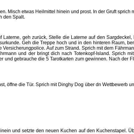
en. Misch etwas Heilmittel hinein und prost. In der Gruft sprich
h den Spalt.
f Laterne, geh zurück, Stelle die Laterne auf den Sargdeckel
odesurkunde. Geh die Treppe hoch und in den hinteren Raum, b
ie Versicherungpolice. Auf zum Strand. Sprich mit dem Fährma
ann und der bringt dich nach Totenkopf-Island. Sprich mit 
ker und gebrauche die 5 Tarotkarten zum gewinnen. Nach der F
st, öffne die Tür. Sprich mit Dinghy Dog über dn Wettbewerb un
inein und setzte den neuen Kuchen auf den Kuchenstapel. Übe