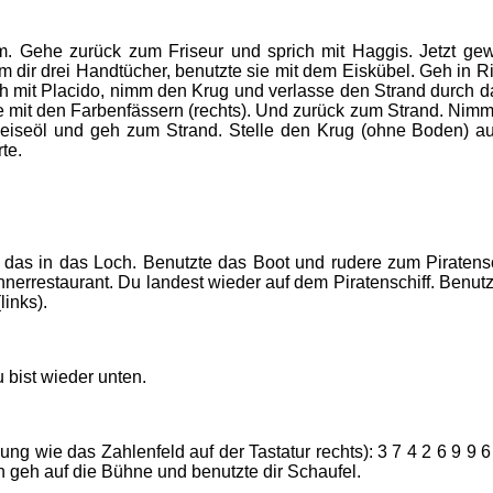
Gehe zurück zum Friseur und sprich mit Haggis. Jetzt gew
dir drei Handtücher, benutzte sie mit dem Eiskübel. Geh in R
h mit Placido, nimm den Krug und verlasse den Strand durch 
mit den Farbenfässern (rechts). Und zurück zum Strand. Nimm 
seöl und geh zum Strand. Stelle den Krug (ohne Boden) auf
te.
s in das Loch. Benutzte das Boot und rudere zum Piratenschi
nerrestaurant. Du landest wieder auf dem Piratenschiff. Benut
links).
 bist wieder unten.
g wie das Zahlenfeld auf der Tastatur rechts): 3 7 4 2 6 9 9 6
n geh auf die Bühne und benutzte dir Schaufel.