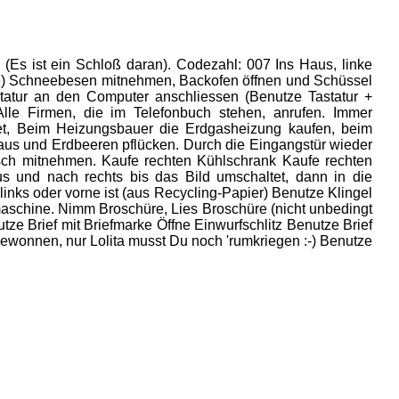
Es ist ein Schloß daran). Codezahl: 007 Ins Haus, linke
üle) Schneebesen mitnehmen, Backofen öffnen und Schüssel
atur an den Computer anschliessen (Benutze Tastatur +
lle Firmen, die im Telefonbuch stehen, anrufen. Immer
etet, Beim Heizungsbauer die Erdgasheizung kaufen, beim
aus und Erdbeeren pflücken. Durch die Eingangstür wieder
isch mitnehmen. Kaufe rechten Kühlschrank Kaufe rechten
us und nach rechts bis das Bild umschaltet, dann in die
inks oder vorne ist (aus Recycling-Papier) Benutze Klingel
aschine. Nimm Broschüre, Lies Broschüre (nicht unbedingt
ze Brief mit Briefmarke Öffne Einwurfschlitz Benutze Brief
h gewonnen, nur Lolita musst Du noch 'rumkriegen :-) Benutze