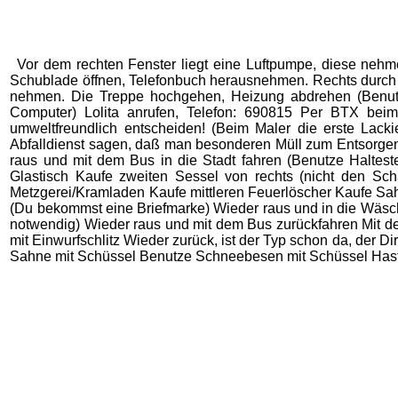
Vor dem rechten Fenster liegt eine Luftpumpe, diese nehm
Schublade öffnen, Telefonbuch herausnehmen. Rechts durch 
nehmen. Die Treppe hochgehen, Heizung abdrehen (Benutz
Computer) Lolita anrufen, Telefon: 690815 Per BTX beim 
umweltfreundlich entscheiden! (Beim Maler die erste Lack
Abfalldienst sagen, daß man besonderen Müll zum Entsorgen
raus und mit dem Bus in die Stadt fahren (Benutze Haltest
Glastisch Kaufe zweiten Sessel von rechts (nicht den Sch
Metzgerei/Kramladen Kaufe mittleren Feuerlöscher Kaufe Sahne
(Du bekommst eine Briefmarke) Wieder raus und in die Wäsch
notwendig) Wieder raus und mit dem Bus zurückfahren Mit dem
mit Einwurfschlitz Wieder zurück, ist der Typ schon da, der Di
Sahne mit Schüssel Benutze Schneebesen mit Schüssel Hast