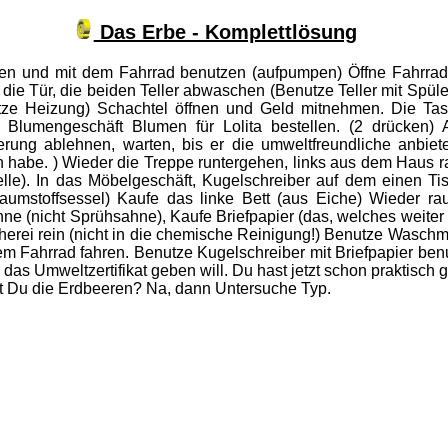
Das Erbe - Komplettlösung
en und mit dem Fahrrad benutzen (aufpumpen) Öffne Fahrrad (
die Tür, die beiden Teller abwaschen (Benutze Teller mit Sp
e Heizung) Schachtel öffnen und Geld mitnehmen. Die Tast
Blumengeschäft Blumen für Lolita bestellen. (2 drücken) A
ierung ablehnen, warten, bis er die umweltfreundliche anbi
 habe. ) Wieder die Treppe runtergehen, links aus dem Haus r
elle). In das Möbelgeschäft, Kugelschreiber auf dem einen T
aumstoffsessel) Kaufe das linke Bett (aus Eiche) Wieder ra
 (nicht Sprühsahne), Kaufe Briefpapier (das, welches weiter l
erei rein (nicht in die chemische Reinigung!) Benutze Waschm
 Fahrrad fahren. Benutze Kugelschreiber mit Briefpapier benut
r das Umweltzertifikat geben will. Du hast jetzt schon praktisc
 Du die Erdbeeren? Na, dann Untersuche Typ.