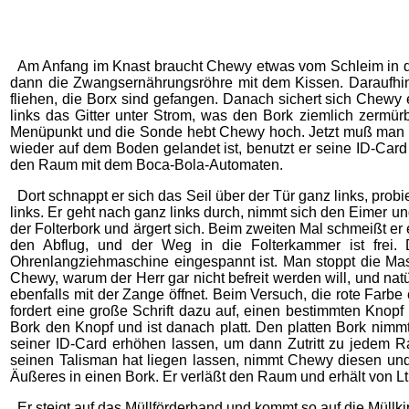
Am Anfang im Knast braucht Chewy etwas vom Schleim in d
dann die Zwangsernährungsröhre mit dem Kissen. Daraufhin
fliehen, die Borx sind gefangen. Danach sichert sich Chewy 
links das Gitter unter Strom, was den Bork ziemlich zermü
Menüpunkt und die Sonde hebt Chewy hoch. Jetzt muß man 
wieder auf dem Boden gelandet ist, benutzt er seine ID-Card
den Raum mit dem Boca-Bola-Automaten.
Dort schnappt er sich das Seil über der Tür ganz links, prob
links. Er geht nach ganz links durch, nimmt sich den Eimer un
der Folterbork und ärgert sich. Beim zweiten Mal schmeißt er 
den Abflug, und der Weg in die Folterkammer ist frei. 
Ohrenlangziehmaschine eingespannt ist. Man stoppt die Mas
Chewy, warum der Herr gar nicht befreit werden will, und natür
ebenfalls mit der Zange öffnet. Beim Versuch, die rote Far
fordert eine große Schrift dazu auf, einen bestimmten Knop
Bork den Knopf und ist danach platt. Den platten Bork nimm
seiner ID-Card erhöhen lassen, um dann Zutritt zu jedem 
seinen Talisman hat liegen lassen, nimmt Chewy diesen und 
Äußeres in einen Bork. Er verläßt den Raum und erhält von Lt
Er steigt auf das Müllförderband und kommt so auf die Müllkip