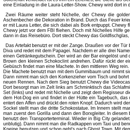
eine Einladung in die Laura-Letter-Show. Chewy wird dort 
Zwei Räume weiter steht Nichelle, der Chewy die golden
Aschenbecher die Dekoration in Brand. Durch das Feuer kriegt
er mit Laura Letter, die sich dabei als Bork entpuppt. Chewy 
Chewy jetzt vor dem FBI fliehen. Doch mit Nichelles Hilfe 
dann in das Reisebüro. Dort steckt Chewy das Goldfischglas,
Das Artefakt benutzt er mit der Zange. Draußen vor der Tür 
Diva und redet mit dem Papagei. Nachdem er alle drei Namen
einen Getränkegutschein. Der wird an der Bar eingelöst und
Brown den kleinen Schokoclint andrehen. Dafür rückt der ei
Gebüsch findet man eine Machete. In den mittleren Weg rein.
Die Machete benutzt man mit dem Gummibaum und nimmt sich
Dann nimmt man sich den Korkenzieher vom Tisch und bohrt i
neuen Rennen. Nach dem Sieg benutzt Chewy die Videocasse
Dort besorgt man im Zelt links am Schminktisch das Schlafmi
Set (links) und redet mit Nichelle und zeigt dem Regisseur d
dem Hot-Dog ein und findet in der Hütte ein Tagebuch, das
entert den Affen und drückt den roten Knopf. Dadurch wird d
Sockel stellt man die dritte Schokostatue. Im Innern stellt m
man zuerst den Gorilla und dann den Borxgleiter. In diese
benutzt den Transporterterminal. Wieder in Big City gelande
unblutig). Dann nimmt man die Radkappen vom Taxi und benutzt
Kneipe benutzen und schon geht's nach Ghost Town. Mit de