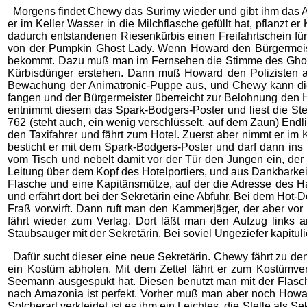
Morgens findet Chewy das Surimy wieder und gibt ihm das 
er im Keller Wasser in die Milchflasche gefüllt hat, pflanz
dadurch entstandenen Riesenkürbis einen Freifahrtschein fü
von der Pumpkin Ghost Lady. Wenn Howard den Bürgermeister
bekommt. Dazu muß man im Fernsehen die Stimme des Ghost
Kürbisdünger erstehen. Dann muß Howard den Polizisten ab
Bewachung der Animatronic-Puppe aus, und Chewy kann die 
fangen und der Bürgermeister überreicht zur Belohnung den H
entnimmt diesem das Spark-Bodgers-Poster und liest die Ste
762 (steht auch, ein wenig verschlüsselt, auf dem Zaun) End
den Taxifahrer und fährt zum Hotel. Zuerst aber nimmt er i
besticht er mit dem Spark-Bodgers-Poster und darf dann ins H
vom Tisch und nebelt damit vor der Tür den Jungen ein, de
Leitung über dem Kopf des Hotelportiers, und aus Dankbarkeit
Flasche und eine Kapitänsmütze, auf der die Adresse des Haf
und erfährt dort bei der Sekretärin eine Abfuhr. Bei dem H
Fraß vorwirft. Dann ruft man den Kammerjäger, der aber vor
fährt wieder zum Verlag. Dort läßt man den Aufzug links 
Staubsauger mit der Sekretärin. Bei soviel Ungeziefer kapituli
Dafür sucht dieser eine neue Sekretärin. Chewy fährt zu den
ein Kostüm abholen. Mit dem Zettel fährt er zum Kostümve
Seemann ausgespukt hat. Diesen benutzt man mit der Flasch
nach Amazonia ist perfekt. Vorher muß man aber noch Howa
Solcherart verkleidet ist es ihm ein Leichtes, die Stelle al