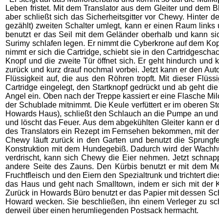
Leben fristet. Mit dem Translator aus dem Gleiter und dem 
aber schließt sich das Sicherheitsgitter vor Chewy. Hinter d
gezählt) zweiten Schalter umlegt, kann er einen Raum links un
benutzt er das Seil mit dem Geländer oberhalb und kann s
Surimy schlafen legen. Er nimmt die Cyberkrone auf dem Kopf 
nimmt er sich die Cartridge, schiebt sie in den Cartridgeschac
Knopf und die zweite Tür öffnet sich. Er geht hindurch un
zurück und kurz drauf nochmal vorbei. Jetzt kann er den Au
Flüssigkeit auf, die aus den Röhren tropft. Mit dieser Flü
Cartridge eingelegt, den Startknopf gedrückt und ab geht die
Angel ein. Oben nach der Treppe kassiert er eine Flasche Mi
der Schublade mitnimmt. Die Keule verfüttert er im oberen S
Howards Haus), schließt den Schlauch an die Pumpe an und sc
und löscht das Feuer. Aus dem abgekühlten Gleiter kann er d
des Translators ein Rezept im Fernsehen bekommen, mit de
Chewy läuft zurück in den Garten und benutzt die Sprungf
Konstruktion mit dem Hundegebiß. Dadurch wird der Wac
verdrischt, kann sich Chewy die Eier nehmen. Jetzt schna
andere Seite des Zauns. Den Kürbis benutzt er mit dem Me
Fruchtfleisch und den Eiern den Spezialtrunk und trichtert d
das Haus und geht nach Smalltown, indem er sich mit der K
Zurück in Howards Büro benutzt er das Papier mit dessen Sc
Howard wecken. Sie beschließen, ihn einem Verleger zu sc
derweil über einen herumliegenden Postsack hermacht.