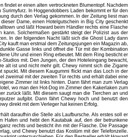
findet er einen alten vertrockneten Blumentopf. Nachdem
inem Surimyfurz. In Hoggendobbers Laden bekommt er für den
hnung durch den Verlag gekommen. In der Zeitung liest man
 dieser Dame, einen Hotelgutschein in Big City geschenkt
ltown und läßt Howard beim Händler rechts eine Flasche
kann. Solchermaßen gestärkt steigt der Polizist aus der
n. In der folgenden Nacht läßt sich die Ghost Lady dann
 City kauft man erstmal dem Zeitungsjungen ein Magazin ab,
dunkle Gasse links und öffnet die Tür mit der Kombination
ene Uhr und einen Ring erbeutet. Mit dem Ring besticht er
ax-Studios mit. Den Jungen, der den Hoteleingang bewacht,
 alt ist und nicht mehr gilt. Chewy nimmt sich die Zigarre
t spuckt. Mit diesem Kaugummi flickt man das Loch in der
l zweimal mit der zweiten Tür rechts und erhält dabei eine
eigene Zimmer ist links hinten. Dann fährt man zum Verlag
um Hotel, wo man den Hot-Dog im Zimmer den Kakerlaken zum
er zurück läßt. Mit diesem saugt man die Tierchen an und
rputzer aufgibt. Dann fährt Chewy hoch und benutzt den
ewy direkt mit dem Verleger hat keinen Erfolg.
lt daraufhin die Stelle als Laufbursche. Als erstes soll er
um Hafen und hebt den Kautabak auf, den der betrunkene
nz rechts und besticht ihn mit der Flasche. Die Passage
lag, und Chewy benutzt das Kostüm mit der Telefonzelle.
nuskript unterzuschieben. Für den Bestseller erhält Howard