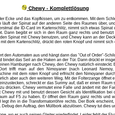
Chewy - Komplettlösung
er Ecke und das Kopfkissen, um zu entkommen. Mit dem Schle
 läuft der Spinat auf der anderen Seite des Raumes über, u
erstmal die ID-Card im Kartenschlitz, nimmt sich etwas Spinat
rbt. Dann begibt er sich in den Raum ganz rechts und benutzt
den Spinat mit Chewy benutzen, und Chewy kann an der Deck
 mit dem Kartenschlitz, drückt den roten Knopf und nimmt sich
iert den Automaten aus und hängt dann das "Out of Order"-Schild
d bindet das Seil an die Haken an der Tür. Dann drückt er insge
einen Hamburger nach Chewy, den Chewy natürlich einsteckt. Bei
Dort trifft man auf den Nimoyaner (nach Leonard Nemoy, d
chine mit dem roten Knopf und erfrischt den Nimoyaner durch 
lich aber auch den weiteren Weg. Mit der Folterzange öffnet er 
be einzustecken, schreckt er das Surimy auf, daß er einen Rau
f zu drücken. Chewy vermutet eine Falle und ändert mit der Fa
t Chewy mit und benutzt dessen Gesicht als Identifikation bei
Raum auf F5 zu haben. Er öffnet den Raum ganz rechts und wi
legt ihn in die Transformatorröhre rechts. Der Bork erschein
. Debug den Auftrag, den Müllbork abzulösen. Chewy tut dies u
pe, wo er auch seinen Gleiter wiederfindet. Leider fehlt der Flu