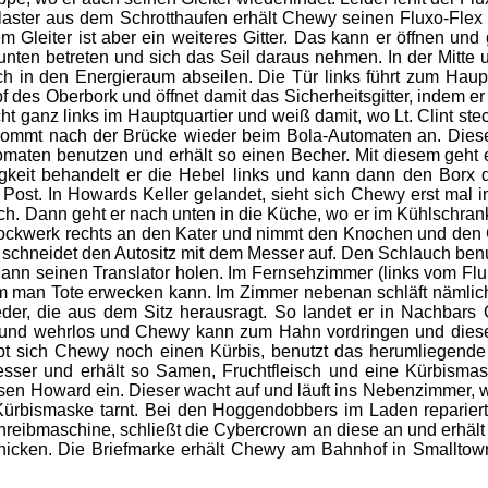
Blaster aus dem Schrotthaufen erhält Chewy seinen Fluxo-Flex 
em Gleiter ist aber ein weiteres Gitter. Das kann er öffnen un
ten betreten und sich das Seil daraus nehmen. In der Mitte unt
ich in den Energieraum abseilen. Die Tür links führt zum Ha
des Oberbork und öffnet damit das Sicherheitsgitter, indem er 
ht ganz links im Hauptquartier und weiß damit, wo Lt. Clint stec
d kommt nach der Brücke wieder beim Bola-Automaten an. Diese
tomaten benutzen und erhält so einen Becher. Mit diesem geht
ssigkeit behandelt er die Hebel links und kann dann den Borx 
 Post. In Howards Keller gelandet, sieht sich Chewy erst mal i
lch. Dann geht er nach unten in die Küche, wo er im Kühlschra
tockwerk rechts an den Kater und nimmt den Knochen und den Gh
hneidet den Autositz mit dem Messer auf. Den Schlauch benutzt
ann seinen Translator holen. Im Fernsehzimmer (links vom Flur
m man Tote erwecken kann. Im Zimmer nebenan schläft nämlic
eder, die aus dem Sitz herausragt. So landet er in Nachbars
hhund wehrlos und Chewy kann zum Hahn vordringen und di
ppt sich Chewy noch einen Kürbis, benutzt das herumliegende
sser und erhält so Samen, Fruchtfleisch und eine Kürbismas
iesen Howard ein. Dieser wacht auf und läuft ins Nebenzimmer, 
ürbismaske tarnt. Bei den Hoggendobbers im Laden repariert 
hreibmaschine, schließt die Cybercrown an diese an und erhält
hicken. Die Briefmarke erhält Chewy am Bahnhof in Smalltow