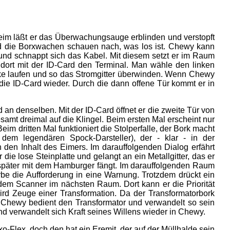
im läßt er das Überwachungsauge erblinden und verstopft
nd die Borxwachen schauen nach, was los ist. Chewy kann
 und schnappt sich das Kabel. Mit diesem setzt er im Raum
 dort mit der ID-Card den Terminal. Man wähle den linken
e laufen und so das Stromgitter überwinden. Wenn Chewy
 die ID-Card wieder. Durch die dann offene Tür kommt er in
 an denselben. Mit der ID-Card öffnet er die zweite Tür von
samt dreimal auf die Klingel. Beim ersten Mal erscheint nur
m dritten Mal funktioniert die Stolperfalle, der Bork macht
em legendären Spock-Darsteller), der - klar - in der
den Inhalt des Eimers. Im darauffolgenden Dialog erfährt
die lose Steinplatte und gelangt an ein Metallgitter, das er
m später mit dem Hamburger fängt. Im darauffolgenden Raum
rbe die Aufforderung in eine Warnung. Trotzdem drückt ein
 dem Scanner im nächsten Raum. Dort kann er die Priorität
rd Zeuge einer Transformation. Da der Transformatorbork
t, Chewy bedient den Transformator und verwandelt so sein
nd verwandelt sich Kraft seines Willens wieder in Chewy.
xo-Flex, doch den hat ein Eremit, der auf der Müllhalde sein