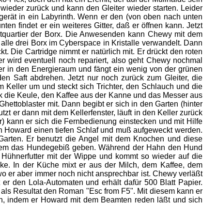
wieder zurück und kann den Gleiter wieder starten. Leider
d gerät in ein Labyrinth. Wenn er den (von oben nach unten
en findet er ein weiteres Gitter, daß er öffnen kann. Jetzt
uptquartier der Borx. Die Anwesenden kann Chewy mit dem
alle drei Borx im Cyberspace in Kristalle verwandelt. Dann
kt. Die Cartridge nimmt er natürlich mit. Er drückt den roten
r wird eventuell noch repariert, also geht Chewy nochmal
 er in den Energieraum und fängt ein wenig von der grünen
den Saft abdrehen. Jetzt nur noch zurück zum Gleiter, die
m Keller um und steckt sich Trichter, den Schlauch und die
nk die Keule, den Kaffee aus der Kanne und das Messer aus
ettoblaster mit. Dann begibt er sich in den Garten (hinter
 er dann mit dem Kellerfenster, läuft in den Keller zurück
) kann er sich die Fernbedienung einstecken und mit Hilfe
h Howard einen tiefen Schlaf und muß aufgeweckt werden.
 Garten. Er benutzt die Angel mit dem Knochen und diese
esem das Hundegebiß geben. Während der Hahn den Hund
 Hühnerfutter mit der Wippe und kommt so wieder auf die
ke. In der Küche mixt er aus der Milch, dem Kaffee, dem
wo er aber immer noch nicht ansprechbar ist. Chewy verläßt
er den Lola-Automaten und erhält dafür 500 Blatt Papier.
 als Resultat den Roman "Esc from F5". Mit diesem kann er
n, indem er Howard mit dem Beamten reden läßt und sich