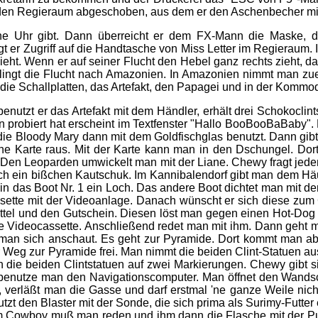
in den Regieraum abgeschoben, aus dem er den Aschenbecher mi
e Uhr gibt. Dann überreicht er dem FX-Mann die Maske, di
 er Zugriff auf die Handtasche von Miss Letter im Regieraum. I
flieht. Wenn er auf seiner Flucht den Hebel ganz rechts zieht, 
gelingt die Flucht nach Amazonien. In Amazonien nimmt man zu
 die Schallplatten, das Artefakt, den Papagei und in der Kommo
benutzt er das Artefakt mit dem Händler, erhält drei Schokoclin
 probiert hat erscheint im Textfenster "Hallo BooBooBaBaby".
 die Bloody Mary dann mit dem Goldfischglas benutzt. Dann gi
ne Karte raus. Mit der Karte kann man in den Dschungel. Dort
 Den Leoparden umwickelt man mit der Liane. Chewy fragt jeden
 ein bißchen Kautschuk. Im Kannibalendorf gibt man dem Häup
n das Boot Nr. 1 ein Loch. Das andere Boot dichtet man mit d
tte mit der Videoanlage. Danach wünscht er sich diese zum G
ttel und den Gutschein. Diesen löst man gegen einen Hot-Dog e
ie Videocassette. Anschließend redet man mit ihm. Dann geht ma
 man sich anschaut. Es geht zur Pyramide. Dort kommt man ab
er Weg zur Pyramide frei. Man nimmt die beiden Clint-Statuen 
an die beiden Clintstatuen auf zwei Markierungen. Chewy gibt si
m benutze man den Navigationscomputer. Man öffnet den Wands
t, verläßt man die Gasse und darf erstmal 'ne ganze Weile nic
 den Blaster mit der Sonde, die sich prima als Surimy-Futter 
m Cowboy muß man reden und ihm dann die Flasche mit der Pu