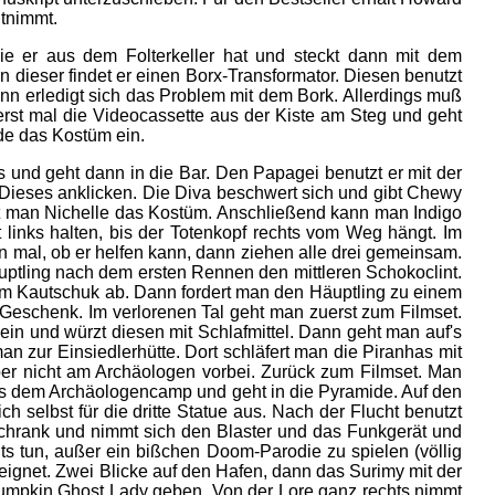
tnimmt.
e er aus dem Folterkeller hat und steckt dann mit dem
n dieser findet er einen Borx-Transformator. Diesen benutzt
dann erledigt sich das Problem mit dem Bork. Allerdings muß
erst mal die Videocassette aus der Kiste am Steg und geht
de das Kostüm ein.
ts und geht dann in die Bar. Den Papagei benutzt er mit der
 Dieses anklicken. Die Diva beschwert sich und gibt Chewy
bt man Nichelle das Kostüm. Anschließend kann man Indigo
 links halten, bis der Totenkopf rechts vom Weg hängt. Im
 mal, ob er helfen kann, dann ziehen alle drei gemeinsam.
tling nach dem ersten Rennen den mittleren Schokoclint.
em Kautschuk ab. Dann fordert man den Häuptling zu einem
eschenk. Im verlorenen Tal geht man zuerst zum Filmset.
in und würzt diesen mit Schlafmittel. Dann geht man auf's
n zur Einsiedlerhütte. Dort schläfert man die Piranhas mit
er nicht am Archäologen vorbei. Zurück zum Filmset. Man
aus dem Archäologencamp und geht in die Pyramide. Auf den
ch selbst für die dritte Statue aus. Nach der Flucht benutzt
chrank und nimmt sich den Blaster und das Funkgerät und
hts tun, außer ein bißchen Doom-Parodie zu spielen (völlig
eignet. Zwei Blicke auf den Hafen, dann das Surimy mit der
mpkin Ghost Lady geben. Von der Lore ganz rechts nimmt