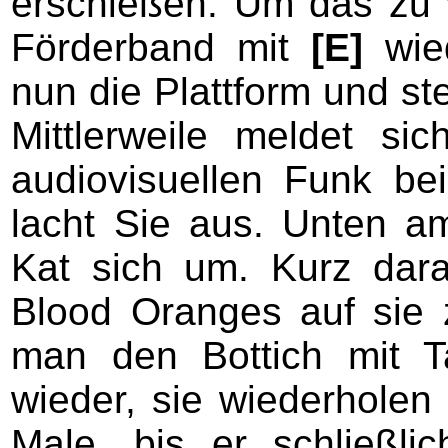
erschießen. Um das zu 
Förderband mit
[E]
wied
nun die Plattform und st
Mittlerweile meldet s
audiovisuellen Funk be
lacht Sie aus. Unten 
Kat sich um. Kurz dar
Blood Oranges auf sie z
man den Bottich mit 
wieder, sie wiederholen
Male, bis er schließlic