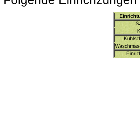
Einricht
S
Kühlsc
Waschmas
Einri