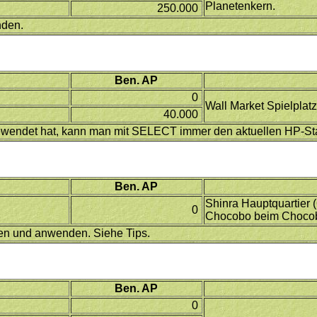
Planetenkern.
250.000
nden.
Ben. AP
0
Wall Market Spielplat
40.000
ewendet hat, kann man mit SELECT immer den aktuellen HP-St
Ben. AP
Shinra Hauptquartier 
0
Chocobo beim Chocob
nen und anwenden. Siehe Tips.
Ben. AP
0