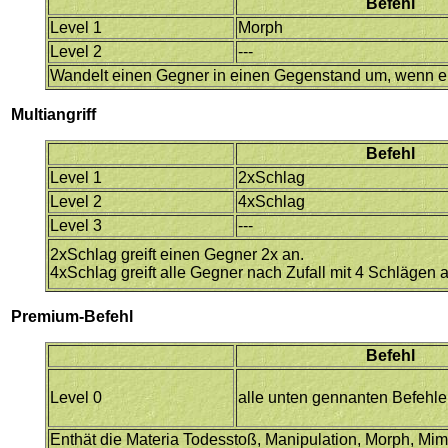
Befehl
Level 1
Morph
Level 2
---
Wandelt einen Gegner in einen Gegenstand um, wenn er m
Multiangriff
Befehl
Level 1
2xSchlag
Level 2
4xSchlag
Level 3
---
2xSchlag greift einen Gegner 2x an.
4xSchlag greift alle Gegner nach Zufall mit 4 Schlägen a
Premium-Befehl
Befehl
Level 0
alle unten gennanten Befehle
Enthät die Materia Todesstoß, Manipulation, Morph, Mim