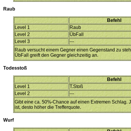
Raub
Befehl
Level 1
Raub
Level 2
ÜbFall
Level 3
---
Raub versucht einem Gegner einen Gegenstand zu steh
ÜbFall greift den Gegner gleichzeitig an.
Todesstoß
Befehl
Level 1
T.Stoß
Level 2
---
Gibt eine ca. 50%-Chance auf einen Extremen Schlag. Je
ist, desto höher die Trefferquote.
Wurf