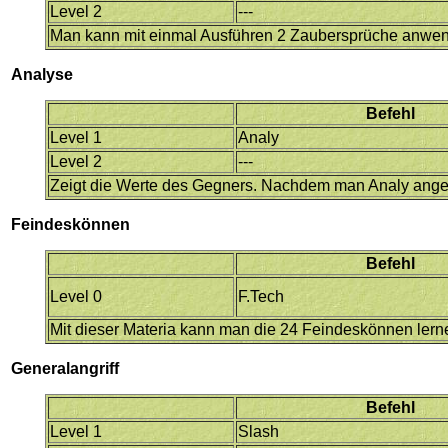
Level 2
---
Man kann mit einmal Ausführen 2 Zaubersprüche anwe
Analyse
Befehl
Level 1
Analy
Level 2
---
Zeigt die Werte des Gegners. Nachdem man Analy ang
Feindeskönnen
Befehl
Level 0
F.Tech
Mit dieser Materia kann man die 24 Feindeskönnen ler
Generalangriff
Befehl
Level 1
Slash