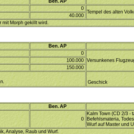
Ben. AP
0
Tempel des alten Volk
40.000
it Morph gekillt wird.
Ben. AP
0
100.000
Versunkenes Flugzeu
150.000
n.
Geschick
Ben. AP
Kalm Town (CD 2/3 - 
0
Befehlsmateria, Todes
Wurf auf Master und U
ik, Analyse, Raub und Wurf.