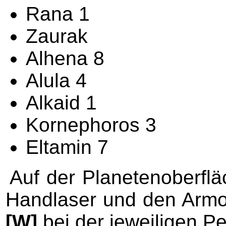
Rana 1
Zaurak
Alhena 8
Alula 4
Alkaid 1
Kornephoros 3
Eltamin 7
Auf der Planetenoberfl
Handlaser und den Armor
[W]
bei der jeweiligen P