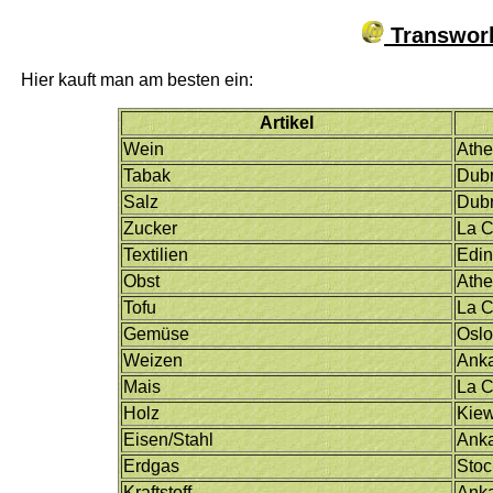
Transworl
Hier kauft man am besten ein:
Artikel
Wein
Ath
Tabak
Dubr
Salz
Dubr
Zucker
La 
Textilien
Edi
Obst
Ath
Tofu
La 
Gemüse
Osl
Weizen
Ank
Mais
La 
Holz
Kie
Eisen/Stahl
Ank
Erdgas
Sto
Kraftstoff
Ank