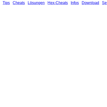
Tips
Cheats
Lösungen
Hex-Cheats
Infos
Download
Se