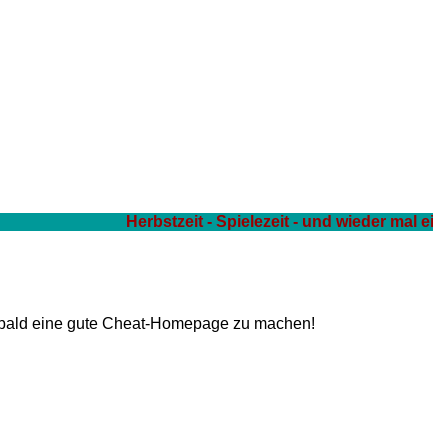
Herbstzeit - Spielezeit - und wieder mal ein 
s bald eine gute Cheat-Homepage zu machen!