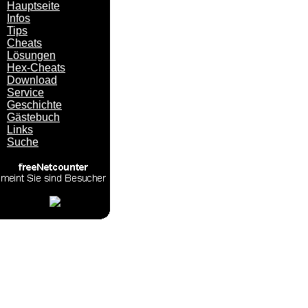
Hauptseite
Infos
Tips
Cheats
Lösungen
Hex-Cheats
Download
Service
Geschichte
Gästebuch
Links
Suche